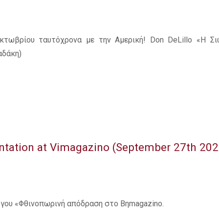
κτωβρίου ταυτόχρονα με την Αμερική! Don DeLillo «Η Σ
αδάκη)
ntation at Vimagazino (September 27th 20
ργου «Φθινοπωρινή απόδραση στο Βηmagazino.