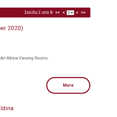
Σελίδα 2 από 8:
<<
<
>
>>
ber 2020)
Αrt Athina Viewing Rooms.
More
Aldina