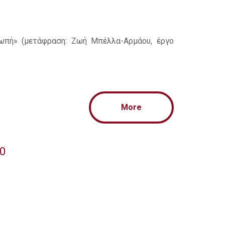
ιωπή» (μετάφραση: Ζωή Μπέλλα-Αρμάου, έργο
More
20