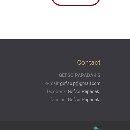
Contact
GEFSO PAPADAKIS
e-mail:
gefso.p@gmail.com
facebook:
Gefso Papadaki
face art:
Gefso Papadaki