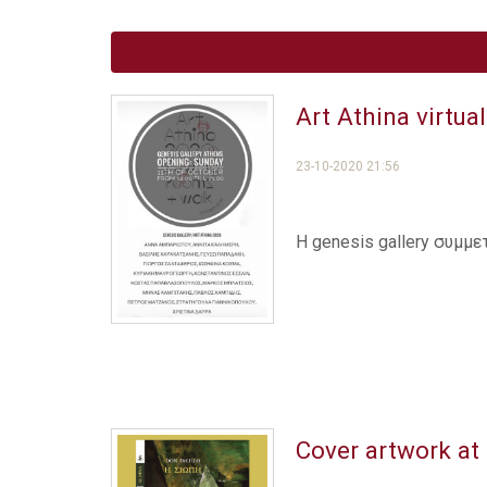
Art Athina virtu
23-10-2020 21:56
Η genesis gallery συμμ
Cover artwork at 